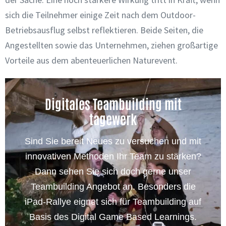
sich die Teilnehmer einige Zeit nach dem Outdoor-
Betriebsausflug selbst reflektieren. Beide Seiten, die
Angestellten sowie das Unternehmen, ziehen großartige
Vorteile aus dem abenteuerlichen Naturevent.
Digitales Teambuilding mit
tagewerk
Sind Sie bereit Neues zu versuchen und mit
innovativen Methoden Ihr Team zu stärken?
Dann sehen Sie sich doch gerne unser
Teambuilding Angebot an. Besonders die
iPad-Rallye eignet sich für Teambuilding auf
Basis des Digital Game Based Learnings.