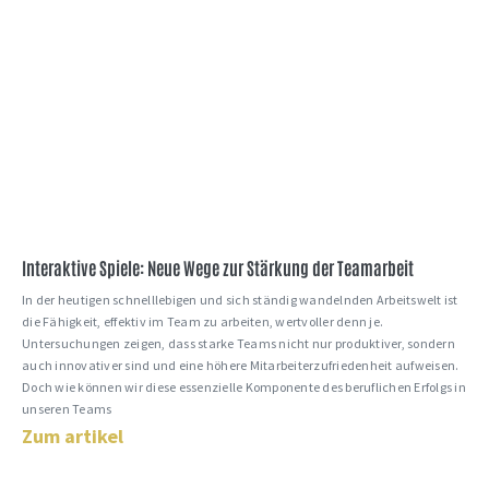
Interaktive Spiele: Neue Wege zur Stärkung der Teamarbeit
In der heutigen schnelllebigen und sich ständig wandelnden Arbeitswelt ist
die Fähigkeit, effektiv im Team zu arbeiten, wertvoller denn je.
Untersuchungen zeigen, dass starke Teams nicht nur produktiver, sondern
auch innovativer sind und eine höhere Mitarbeiterzufriedenheit aufweisen.
Doch wie können wir diese essenzielle Komponente des beruflichen Erfolgs in
unseren Teams
Zum artikel