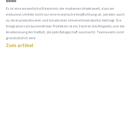
Es ist eine wesentliche Erkenntnis der modernen Arbeitswelt, dass ein
inklusives Umfeld nicht nur eine moralische Verpflichtung ist, sondern auch
zu einer produktiveren und kreativeren Unternehmenskultur beiträgt. Die
Integration von barrierefreien Praktiken ist ein Zeichen des Respekts und der
Anerkennung der Vielfalt, die jede Belegschaft ausmacht. Teamevents sind
grundsätzlich eine
Zum artikel