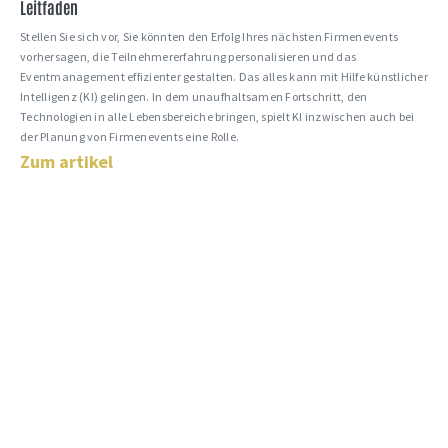
Leitfaden
Stellen Sie sich vor, Sie könnten den Erfolg Ihres nächsten Firmenevents
vorhersagen, die Teilnehmererfahrung personalisieren und das
Eventmanagement effizienter gestalten. Das alles kann mit Hilfe künstlicher
Intelligenz (KI) gelingen. In dem unaufhaltsamen Fortschritt, den
Technologien in alle Lebensbereiche bringen, spielt KI inzwischen auch bei
der Planung von Firmenevents eine Rolle.
Zum artikel