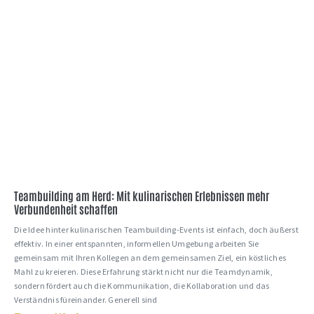
Teambuilding am Herd: Mit kulinarischen Erlebnissen mehr
Verbundenheit schaffen
Die Idee hinter kulinarischen Teambuilding-Events ist einfach, doch äußerst
effektiv. In einer entspannten, informellen Umgebung arbeiten Sie
gemeinsam mit Ihren Kollegen an dem gemeinsamen Ziel, ein köstliches
Mahl zu kreieren. Diese Erfahrung stärkt nicht nur die Teamdynamik,
sondern fördert auch die Kommunikation, die Kollaboration und das
Verständnis füreinander. Generell sind