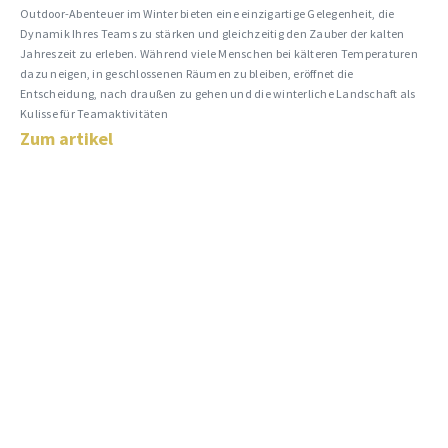
Outdoor-Abenteuer im Winter bieten eine einzigartige Gelegenheit, die
Dynamik Ihres Teams zu stärken und gleichzeitig den Zauber der kalten
Jahreszeit zu erleben. Während viele Menschen bei kälteren Temperaturen
dazu neigen, in geschlossenen Räumen zu bleiben, eröffnet die
Entscheidung, nach draußen zu gehen und die winterliche Landschaft als
Kulisse für Teamaktivitäten
Zum artikel