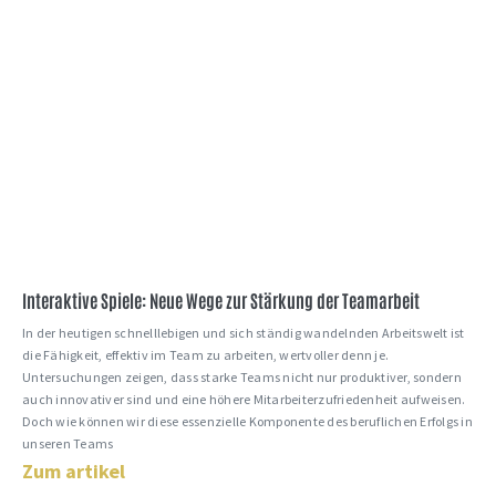
Interaktive Spiele: Neue Wege zur Stärkung der Teamarbeit
In der heutigen schnelllebigen und sich ständig wandelnden Arbeitswelt ist
die Fähigkeit, effektiv im Team zu arbeiten, wertvoller denn je.
Untersuchungen zeigen, dass starke Teams nicht nur produktiver, sondern
auch innovativer sind und eine höhere Mitarbeiterzufriedenheit aufweisen.
Doch wie können wir diese essenzielle Komponente des beruflichen Erfolgs in
unseren Teams
Zum artikel