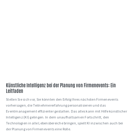
Künstliche Intelligenz bei der Planung von Firmenevents: Ein
Leitfaden
Stellen Sie sich vor, Sie könnten den Erfolg Ihres nächsten Firmenevents
vorhersagen, die Teilnehmererfahrung personalisieren und das
Eventmanagement effizienter gestalten. Das alles kann mit Hilfe künstlicher
Intelligenz (KI) gelingen. In dem unaufhaltsamen Fortschritt, den
Technologien in alle Lebensbereiche bringen, spielt KI inzwischen auch bei
der Planung von Firmenevents eine Rolle.