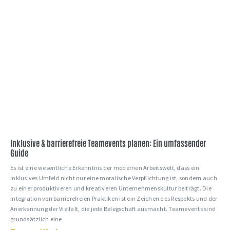
Inklusive & barrierefreie Teamevents planen: Ein umfassender
Guide
Es ist eine wesentliche Erkenntnis der modernen Arbeitswelt, dass ein
inklusives Umfeld nicht nur eine moralische Verpflichtung ist, sondern auch
zu einer produktiveren und kreativeren Unternehmenskultur beiträgt. Die
Integration von barrierefreien Praktiken ist ein Zeichen des Respekts und der
Anerkennung der Vielfalt, die jede Belegschaft ausmacht. Teamevents sind
grundsätzlich eine