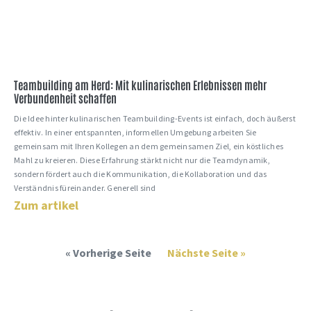
Teambuilding am Herd: Mit kulinarischen Erlebnissen mehr
Verbundenheit schaffen
Die Idee hinter kulinarischen Teambuilding-Events ist einfach, doch äußerst
effektiv. In einer entspannten, informellen Umgebung arbeiten Sie
gemeinsam mit Ihren Kollegen an dem gemeinsamen Ziel, ein köstliches
Mahl zu kreieren. Diese Erfahrung stärkt nicht nur die Teamdynamik,
sondern fördert auch die Kommunikation, die Kollaboration und das
Verständnis füreinander. Generell sind
Zum artikel
« Vorherige Seite
Nächste Seite »