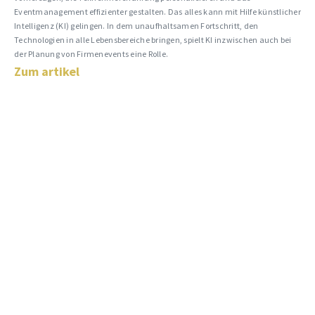
Eventmanagement effizienter gestalten. Das alles kann mit Hilfe künstlicher
Intelligenz (KI) gelingen. In dem unaufhaltsamen Fortschritt, den
Technologien in alle Lebensbereiche bringen, spielt KI inzwischen auch bei
der Planung von Firmenevents eine Rolle.
Zum artikel