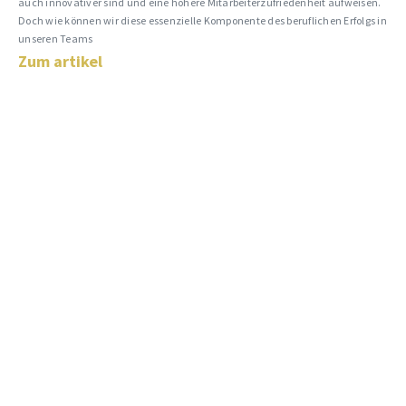
auch innovativer sind und eine höhere Mitarbeiterzufriedenheit aufweisen.
Doch wie können wir diese essenzielle Komponente des beruflichen Erfolgs in
unseren Teams
Zum artikel