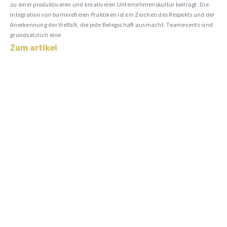
zu einer produktiveren und kreativeren Unternehmenskultur beiträgt. Die
Integration von barrierefreien Praktiken ist ein Zeichen des Respekts und der
Anerkennung der Vielfalt, die jede Belegschaft ausmacht. Teamevents sind
grundsätzlich eine
Zum artikel