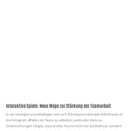
Interaktive Spiele: Neue Wege zur Stärkung der Teamarbeit
In der heutigen schnelllebigen und sich ständig wandelnden Arbeitswelt ist
die Fähigkeit, effektiv im Team zu arbeiten, wertvoller denn je.
Untersuchungen zeigen, dass starke Teams nicht nur produktiver, sondern