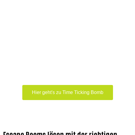
Spannendes Teambuilding mit
tagewerk
Eine der beliebtesten Teambuilding-
Maßnahmen wartet darauf, von Ihnen und
Ihrem Team gelöst zu werden. Schaffen Sie
es innerhalb von 60 Minuten die tickende
Bombe zu entschärfen?
Hier geht's zu Time Ticking Bomb
Escape Rooms lösen mit der richtigen