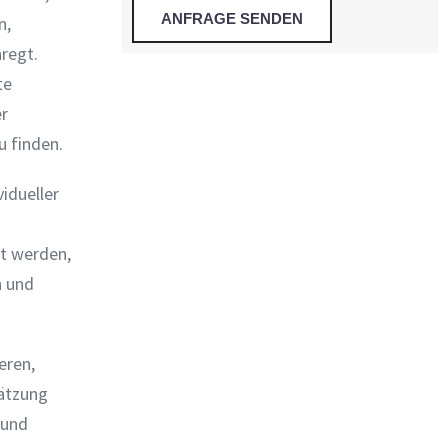
n,
regt.
te
er
u finden.
idueller
t werden,
n und
eren,
hätzung
 und