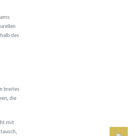
Teams
urellen
rhalb des
n breites
een, die
cht mit
stausch,