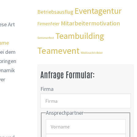
Eventagentur
Betriebsausflug
Mitarbeitermotivation
ese Art
Firmenfeier
Teambuilding
Sommerfest
same
Teamevent
bei dem
Weihnachtsfeier
bringen
dynamik
Anfrage Formular:
ver
Firma
Ansprechpartner