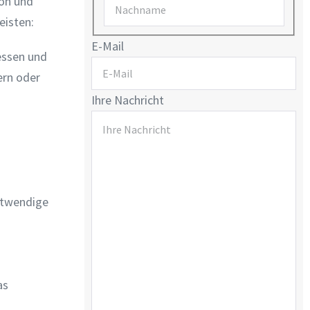
ion und
eisten:
E-Mail
essen und
ern oder
Ihre Nachricht
notwendige
as