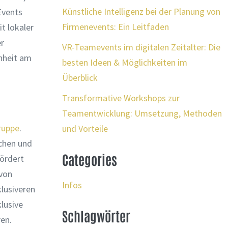
Künstliche Intelligenz bei der Planung von
Events
Firmenevents: Ein Leitfaden
t lokaler
er
VR-Teamevents im digitalen Zeitalter: Die
nheit am
besten Ideen & Möglichkeiten im
Überblick
Transformative Workshops zur
Teamentwicklung: Umsetzung, Methoden
ruppe
.
und Vorteile
chen und
Categories
fördert
von
Infos
klusiveren
lusive
Schlagwörter
en.