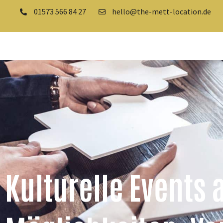
01573 566 84 27
hello@the-mett-location.de
Kulturelle Events 