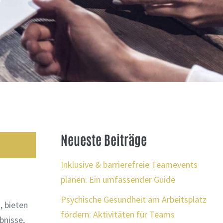
r
Neueste Beiträge
Inklusive & barrierefreie Teamevents
planen: Ein umfassender Guide
Psychische Gesundheit am Arbeitsplatz
, bieten
fördern: Aktivitäten für Teams
bnisse,