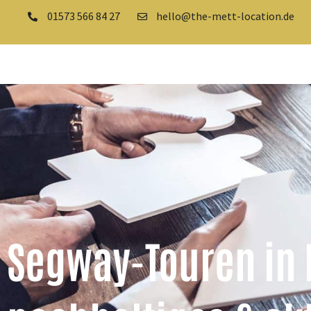
01573 566 84 27
hello@the-mett-location.de
Segway-Touren in B