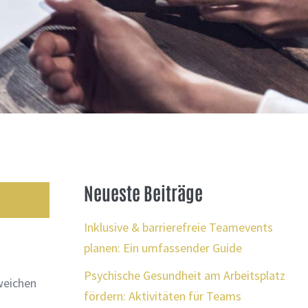
Neueste Beiträge
Inklusive & barrierefreie Teamevents
planen: Ein umfassender Guide
Psychische Gesundheit am Arbeitsplatz
weichen
fördern: Aktivitäten für Teams