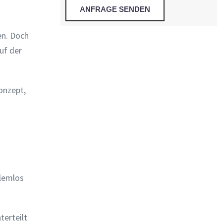
en. Doch
uf der
onzept,
blemlos
terteilt