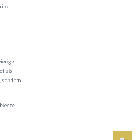
n im
ierige
dt als
, sondern
mbiente