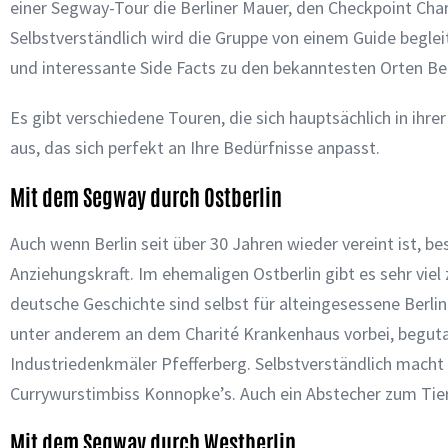
einer Segway-Tour die Berliner Mauer, den Checkpoint Cha
Selbstverständlich wird die Gruppe von einem Guide beglei
und interessante Side Facts zu den bekanntesten Orten Ber
Es gibt verschiedene Touren, die sich hauptsächlich in ih
aus, das sich perfekt an Ihre Bedürfnisse anpasst.
Mit dem Segway durch Ostberlin
Auch wenn Berlin seit über 30 Jahren wieder vereint ist, 
Anziehungskraft. Im ehemaligen Ostberlin gibt es sehr vie
deutsche Geschichte sind selbst für alteingesessene Berl
unter anderem an dem Charité Krankenhaus vorbei, beguta
Industriedenkmäler Pfefferberg. Selbstverständlich macht
Currywurstimbiss Konnopke’s. Auch ein Abstecher zum Tierp
Mit dem Segway durch Westberlin