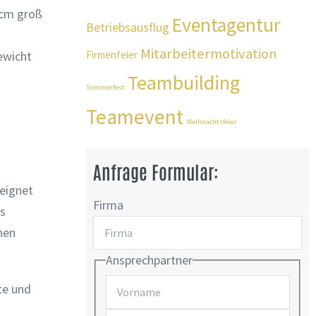
 cm groß
Eventagentur
Betriebsausflug
Mitarbeitermotivation
ewicht
Firmenfeier
Teambuilding
Sommerfest
Teamevent
Weihnachtsfeier
Anfrage Formular:
 eignet
Firma
es
nen
Ansprechpartner
te und